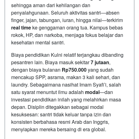
sehingga aman dari kehilangan dan
penyalahgunaan. Seluruh aktivitas santri—absen
finger, jajan, tabungan, iuran, hingga nilai—terkirim
real time
ke genggaman orang tua. Kampus bebas
rokok, HP, dan narkoba, menjaga fokus belajar dan
kesehatan mental santri.
Biaya pendidikan Kulni relatif terjangkau dibanding
pesantren lain. Biaya masuk sekitar
7 jutaan
,
dengan biaya bulanan
Rp750.000
yang sudah
mencakup SPP, asrama, makan 3 kali sehari, dan
laundry. Sebagaimana nasihat Imam Syafi’i, salah
satu syarat menuntut ilmu adalah
modal
—dan
investasi pendidikan inilah yang melahirkan masa
depan. Disiplin ditegakkan sebagai modal
kesuksesan: santri tidak keluar tanpa izin dan
konsisten berbahasa resmi Arab dan Inggris,
menyiapkan mereka bersaing di era global.