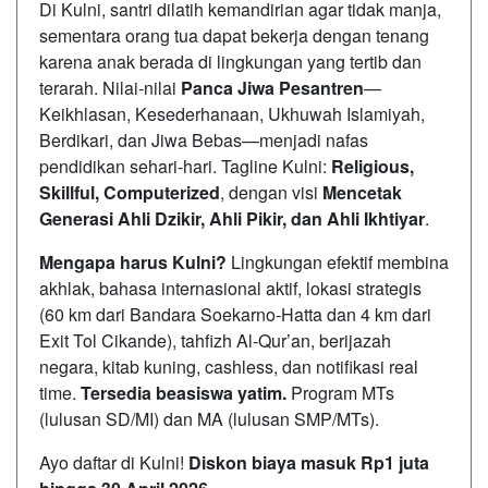
Di Kulni, santri dilatih kemandirian agar tidak manja,
sementara orang tua dapat bekerja dengan tenang
karena anak berada di lingkungan yang tertib dan
terarah. Nilai-nilai
Panca Jiwa Pesantren
—
Keikhlasan, Kesederhanaan, Ukhuwah Islamiyah,
Berdikari, dan Jiwa Bebas—menjadi nafas
pendidikan sehari-hari. Tagline Kulni:
Religious,
Skillful, Computerized
, dengan visi
Mencetak
Generasi Ahli Dzikir, Ahli Pikir, dan Ahli Ikhtiyar
.
Mengapa harus Kulni?
Lingkungan efektif membina
akhlak, bahasa internasional aktif, lokasi strategis
(60 km dari Bandara Soekarno-Hatta dan 4 km dari
Exit Tol Cikande), tahfizh Al-Qur’an, berijazah
negara, kitab kuning, cashless, dan notifikasi real
time.
Tersedia beasiswa yatim.
Program MTs
(lulusan SD/MI) dan MA (lulusan SMP/MTs).
Ayo daftar di Kulni!
Diskon biaya masuk Rp1 juta