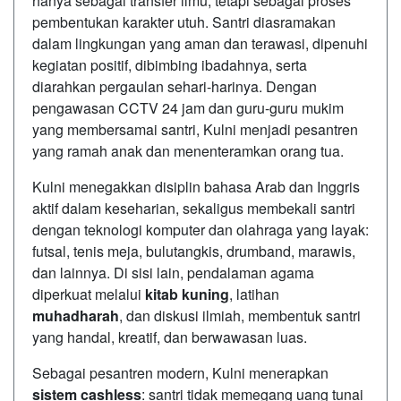
hanya sebagai transfer ilmu, tetapi sebagai proses
pembentukan karakter utuh. Santri diasramakan
dalam lingkungan yang aman dan terawasi, dipenuhi
kegiatan positif, dibimbing ibadahnya, serta
diarahkan pergaulan sehari-harinya. Dengan
pengawasan CCTV 24 jam dan guru-guru mukim
yang membersamai santri, Kulni menjadi pesantren
yang ramah anak dan menenteramkan orang tua.
Kulni menegakkan disiplin bahasa Arab dan Inggris
aktif dalam keseharian, sekaligus membekali santri
dengan teknologi komputer dan olahraga yang layak:
futsal, tenis meja, bulutangkis, drumband, marawis,
dan lainnya. Di sisi lain, pendalaman agama
diperkuat melalui
kitab kuning
, latihan
muhadharah
, dan diskusi ilmiah, membentuk santri
yang handal, kreatif, dan berwawasan luas.
Sebagai pesantren modern, Kulni menerapkan
sistem cashless
: santri tidak memegang uang tunai